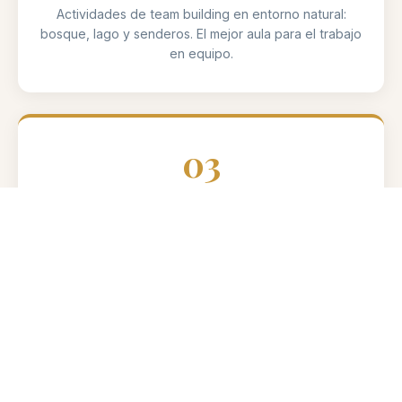
Actividades de team building en entorno natural:
bosque, lago y senderos. El mejor aula para el trabajo
en equipo.
03
Reflexión Estructurada
Cierre de cada bloque con coach: qué aprendí, cómo
lo aplico, qué comprometo. Aprendizaje que se lleva
de vuelta a la oficina.
04